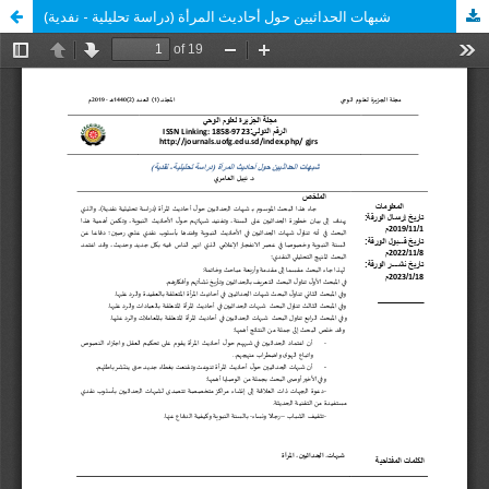
شبهات الحداثيين حول أحاديث المرأة (دراسة تحليلية - نفدية)