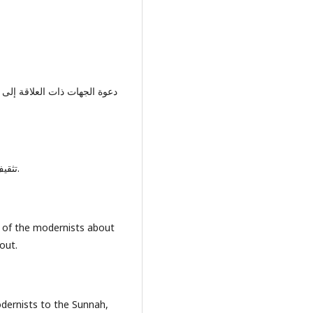
-تثقيف الشباب –رجالا ونساء- بالسنة النبوية وكيفية الدفاع عنها.
s of the modernists about
out.
dernists to the Sunnah,