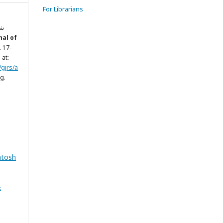
For Librarians
nal of
p. 17-
 at:
/gjrs/a
g.
ntosh
&