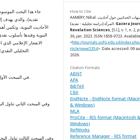
How to Cite
AAMERY, Nibal. شبهات الحداثيين حول أحاديث
نقدية)، والذي يهدف إ
المرأة (دراسة تحليلية - نفدية).
Gazera Jour
الأحاديث النبوية، وتكمن أه
Revelation Sciences
, [S.l.], v. 1, n. 2, 
النبوية وفندها بأسلوب نق
36, jan. 2023. ISSN 1858-9723. Available
الانفجار الإعلامي الذي 
<
http://journals.uofg.edu.sd/index.php
rticle/view/2354
>. Date accessed: 09 au
التحليلي النقدي؛ لهذا جاء البحث مقسما إلى مقدمة وأربعة مباحث وخاتمة:
2026.
Citation Formats
ABNT
في المبحث الأول تناول البحث التعريف بالحداثيين وتأريخ نشأتهم وأفكارهم.
APA
BibTeX
CBE
EndNote - EndNote format (Maci
وفي المبحث الثاني تناول الب
& Windows)
MLA
ProCite - RIS format (Macintosh 
Windows)
RefWorks
Reference Manager - RIS format
وفي المبحث الثالث تناول البح