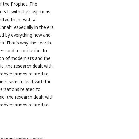
of the Prophet. The
 dealt with the suspicions
efuted them with a
nnah, especially in the era
ed by everything new and
ch. That's why the search
ers and a conclusion: In
tion of modernists and the
pic, the research dealt with
conversations related to
the research dealt with the
ersations related to
pic, the research dealt with
conversations related to
the most important of