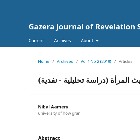
Gazera Journal of Revelation 
Current
Archives
About
Home
/
Archives
/
Vol 1 No 2 (2019)
/
Articles
ث المرأة (دراسة تحليلية - نفدية
Nibal Aamery
university of how gran
Abstract