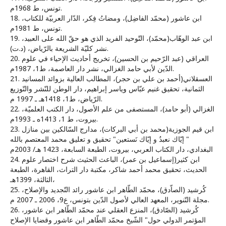
تونس، ط 1968م.
18. ابن عاشور (محمّد الفاضِل)، ومضاتُ فِكر، الدّار العربيّة للكتاب،
تونس، ط 1981م.
19. ابن عبد الوهّاب(محمّد)، التّوحيد الفريد الذي هو حقّ الله على العبيد،
نشر كليّة الشريعة بالرّياض، (د.ت).
20. العراقي (عبد الرّحيم بن الحسين)، تخريج أحاديث الإحياء في علوم
الدّين لأبي حامد الغزالي، نشر دار العاصمة، ط1، 1987م.
21. العسقلاني(أحمد بن علي بن حجر)، المطالب العالية بزوائد المسانيد
الثمانية، تحقيق غنيم عبّاس وياسر إبراهيم، دار الوطن للنّشر والتّوزيع
الرّياض، ط1، 1418هـ ـ 1997 م.
22. الغزالي (أبو حامد)، المستصفى من علم الأصول، دار الكتب العلميّة،
بيروت، ط 1، 1413ه ـ 1993م.
23. ابن قيم الجوزية(محمد بن أبي البركات)، مدارج السّالكين بين منازل
" إيّاك نعبدُ و إيّاك نَستعين" تحقيق و تعليق محمد المعتصم بالله
البغدادي، دار الكتاب العربي، بيروت، الطبعة السابعة، 1423 هـ/ 2003م
24. ابن كثير(إسماعيل بن عمر)، الباعث الحثيث شرح اختصار علوم
الحديث، تحقيق محمد أحمد شاكر، مكتبة دار التراث، القاهرة، الطبعة
الثالثة، 1399هـ،
25. كُرشيد (الصاّدق)، محمّد الطّاهر ابن عاشور رائد التّجديد والإصلاح،
مجلة التّنوير، المعهد العالي لأصول الدّين بتونس، ع9، 2006 ـ 2007 م.
26. كُرشيد (الصّادق)، المنزع العقلي عند محمّد الطّاهر ابن عاشور،
المؤتمر الدولي حول" الشّيخ محمّد الطّاهر ابن عاشور وقضايا الإصلاح