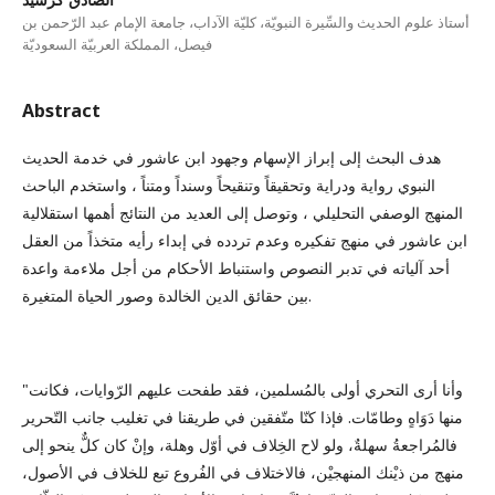
أستاذ علوم الحديث والسِّيرة النبويّة، كليّة الآداب، جامعة الإمام عبد الرّحمن بن
فيصل، المملكة العربيّة السعوديّة
Abstract
هدف البحث إلى إبراز الإسهام وجهود ابن عاشور في خدمة الحديث
النبوي رواية ودراية وتحقيقاً وتنقيحاً وسنداً ومتناً ، واستخدم الباحث
المنهج الوصفي التحليلي ، وتوصل إلى العديد من النتائج أهمها استقلالية
ابن عاشور في منهج تفكيره وعدم تردده في إبداء رأيه متخذاً من العقل
أحد آلياته في تدبر النصوص واستنباط الأحكام من أجل ملاءمة واعدة
بين حقائق الدين الخالدة وصور الحياة المتغيرة.
"وأنا أرى التحري أولى بالمُسلمين، فقد طفحت عليهم الرّوايات، فكانت
منها دَوَاهٍ وطامّات. فإذا كنّا متّفقين في طريقنا في تغليب جانب التّحرير
فالمُراجعةُ سهلةٌ، ولو لاح الخِلاف في أوّل وهلة، وإنْ كان كلٌّ ينحو إلى
منهج من ذيْنك المنهجيْن، فالاختلاف في الفُروع تبع للخلاف في الأصول،