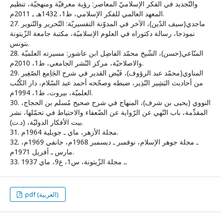
والتّجديد في الفكر الإسلاميّ المعاصر: رؤية معرفيّة ومنهجيّة، تنظيم
المعهد العالمي للفكر الإسلامي، ط1، 1432هـ ـ 2011م.
27. ماجدي(سيف الدّين)، الآخر في المدوّنة التفسيريّة: التّحرير والتّنوير
نموذجا، رسالة دكتوراه في العلوم الإسلاميّة، مكتبة جامعة الزّيتونة
بتونس.
28. المنّاعي(حسن)، الشّيخ محمّد الفاضِل ابن عاشور: مسيرته العلميّة
والاصلاحيّة، مركز النّشر الجامعي، ط1، 2010م.
29. المناوي(محمّد عبد الرؤوف)، فَيْض القدير في شرح الجَاِمع الصّغِير
من أحاديث البَشِير النّذِير، ضبطه وصحّحه أحمد عبد السّلام، دار الكُتُب
العلميّة، بيروت، ط1، 1994م.
30. النووي (يحيى بن شرف)، المنهاج في شرح صحيح مُسلم بن الحجاج،
المقدِّمة، باب النّهي عن الرّواية عن الضّعفاء والاحتياط في تحمّلها، نشر
بيت الأفكار الدوليّة، (د.ت).
31. مجلة الأزهر، ماي ـ جويلية 1964م.
32. ـ مجلة جوهر الإسلام، نوفمبر ـ ديسمبر 1968م، جانفي 1969م،
مارس ـ أفريل 1971م.
33. ـ مجلة الزّيتونة، س1، ع9، ماي 1937.
pdf (العربية)