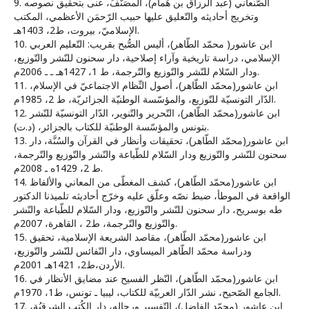
9. الصّنعاني (عبد الرزاّق بن هُمام)، المصَنَّفُ، عنى بتحقيق نصوصه
وتخريج أحاديثه والتّعليق عليها حبيب الرّحمَن الأعظمي، المكتب
الإسلاميّ، بيروت، ط2، 1403هـ.
10. ابن عاشور( محمّد الطّاهر)، أليس الصُّبح بقريب: التّعليم العربي
الإسلامي، دراسة تاريخية وآراء إصلاحية، دار سحنون للنّشر والتّوزيع،
ودار السّلام للنّشر والتّوزيع والتّرجمة، ط 1، 1427هـ ـ ـ 2006م.
11. ابن عاشور(محمّد الطّاهر)، أصول النِّظام الاجتماعيّ في الإسلام،
الدّار التونسيّة للتّوزيع، والمؤسّسة الوطنيّة الجزائريّة، ط 2، 1985م.
12. ابن عاشور(محمّد الطّاهر)، التّحرير والتّنوير، الدّار التونسيّة للنّشر
بتونس والمؤسّسة الوطنيّة للكتاب بالجزائر، (د.ت).
13. ابن عاشور(محمّد الطّاهر)، تحقيقات وأنظار في القرآن والسُنَّة، دار
سحنون للنّشر والتّوزيع ودار السّلام للطّباعة والنّشر والتّوزيع والتّرجمة،
ط 2، 1429ه ـ 2008م.
14. ابن عاشور(محمّد الطّاهر)، كشف المغطّى من المعاني والألفاظ
الواقعة في الموطأ، ضبط نصّه وعلّق عليه وخرّج أحاديثه تلميذنا الدكتور
طه بوسريح، دار سحنون للنّشر والتّوزيع، ودار السّلام للطّباعة والنّشر
والتّوزيع والتّرجمة، ط2 ، القاهرة، 2007م.
15. ابن عاشور(محمّد الطّاهر)، مقاصد الشريعة الإسلامية، تحقيق
ودراسة محمّد الطّاهر الميساوي، دار النّفائس للنّشر والتّوزيع،
الأردن،ط2، 1421هـ 2001م.
16. ابن عاشور(محمّد الطّاهر)، النّظر الفسيح عند مضايق الأنظار في
الجامع الصّحيح، نشر الدّار العربيّة للكتاب، ليبيا ـ تونس، ط1، 1970م.
17. ابن عاشور (محمّد الفاضِل)، التّفسير ورجاله، دار الكُتب الشرقيُة،