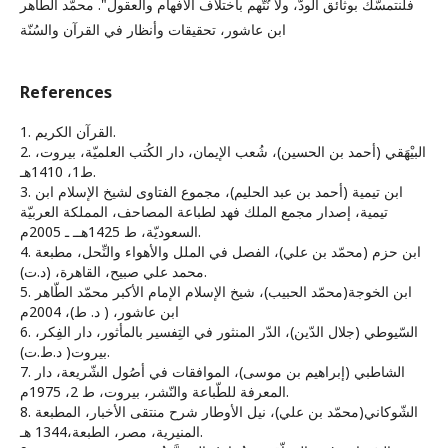
فلنتمسّك بوثائق الودّ، ولا نُتَّهم باختلاف الأفهام والعقول". محمّد الطّاهر
ابن عاشور، تحقيقات وأنظار في القرآن والسُنّة
References
1. القرآن الكريم.
2. البيْهَقي (أحمد بن الحسين)، شُعب الإيمان، دار الكُتب العلميّة، بيروت،
ط1، 1410هـ.
3. ابن تيمية (أحمد بن عبد الحليم)، مجموع الفتاوى لشيخ الإسلام ابن
تيمية، إصدار مجمع الملك فهد لطباعة المصاحف، المملكة العربيّة
السعوديّة، ط 1425هــ ـ 2005م.
4. ابن حزم (محمّد بن علي)، الفصل في الملل والأهواء والنِّحل، مطبعة
محمد علي صبيح، القاهرة، (د.ت).
5. ابن الخوجة(محمّد الحبيب)، شيخ الإسلام الإمام الأكبر محمّد الطّاهر
ابن عاشور، ( د. ط)، 2004م
6. السّيوطي (جلال الدّين)، الدّر المنثور في التِفسير بالمأثور، دار الفِكر،
بيروت( د.ط.ت).
7. الشاطبي (إبراهيم بن موسى)، الموافقات في أصُول الشّريعة، دار
المعرفة للطّباعة والنّشر، بيروت، ط 2، 1975م.
8. الشّوكاني(محمّد بن علي)، نيل الأوطار شرح منتقى الأخبار، المطبعة
المنيرية، مصر، الطبعة،1344 هـ.