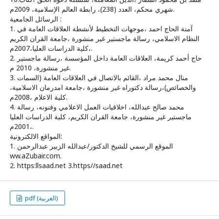
شهري محكم، العدد (238)، رابطة العالم الإسلامية، 2009م.
الرسائل الجامعية :
1. آمنة الحاج احمد ،موجهات التخطيط لأنشطة العلاقات العامة في
النظام الاسلامي، رسالة ماجستير غير منشورة ،جامعة القران الكريم
،كلية الدراسات العليا،2007م.
2. حاج أحمد كريمة، العلاقات العامة داخل المؤسسة ،رسالة ماجستير
غير منشورة، 2010 م.
3. منال محمد مراد ،القائم بالاتصال في العلاقات العامة (السمات
والخصائص)،رسالة دكتوراه غير منشورة ،جامعة امدرمان الاسلامية،
كلية الاعلام ،2008م.
4. محمد صالح عبدالله، اخلاقيات العمل الاعلامي وفنونه، رسالة
ماجستير غير منشورة، جامعة القران الكريم، كلية الدراسات العليا
،2001م.
المواقع الالكترونية:
1. الموقع الرسمي للشيخ الدكتور/عبدالله الزبير عبدالرحمن
ww.aZubair.com.
2. https:llsaad.net 3.https//saad.net
pdf (العربية)