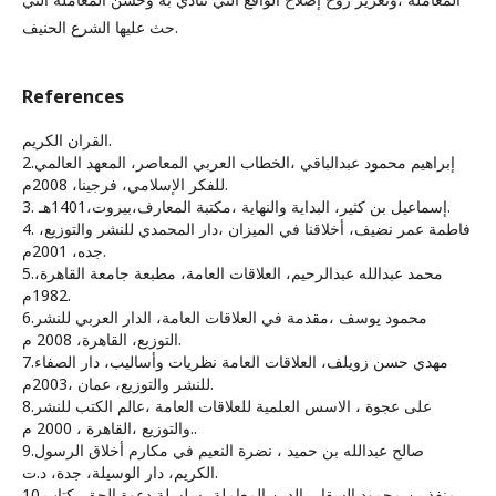
حث عليها الشرع الحنيف.
References
القران الكريم.
2.إبراهيم محمود عبدالباقي ،الخطاب العربي المعاصر، المعهد العالمي
للفكر الإسلامي، فرجينا، 2008م.
3. إسماعيل بن كثير، البداية والنهاية ،مكتبة المعارف،بيروت،1401هـ.
4. فاطمة عمر نضيف، أخلاقنا في الميزان ،دار المحمدي للنشر والتوزيع،
جده، 2001م.
5.محمد عبدالله عبدالرحيم، العلاقات العامة، مطبعة جامعة القاهرة،
1982م.
6.محمود يوسف ،مقدمة في العلاقات العامة، الدار العربي للنشر
التوزيع، القاهرة، 2008 م.
7.مهدي حسن زويلف، العلاقات العامة نظريات وأساليب، دار الصفاء
للنشر والتوزيع، عمان ،2003م.
8.على عجوة ، الاسس العلمية للعلاقات العامة ،عالم الكتب للنشر
والتوزيع ،القاهرة ، 2000 م..
9.صالح عبدالله بن حميد ، نضرة النعيم في مكارم أخلاق الرسول
الكريم، دار الوسيلة، جدة، د.ت.
10.منفذ بن محمود السقار ،الدين المعاملة، سلسلة دعوة الحق ،كتاب