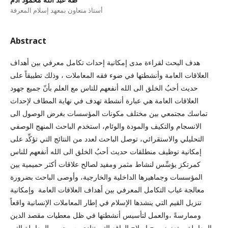
أستاذ متعاون بمعهد إسلام المعرفة
Abstract
هدف البحث لقراءة مدى إمكانية إحداث تكامل معرفي بين أهداف
العلاقات العامة وأنشطتها في ضوء فقه المعاملات ، وذلك تطبيقاً على
حديث أحبُ الخلق الى الله أنفعهم للناس مع العلم بأنّ جميع جهود
العلاقات العامة هي عبارة أنشطة تهدف في نهاية المطاف لإحداث
تماسك مجتمعي بين مختلف مكونات المؤسسات بغرض الوصول الى
الانسجام والتكيف والمودة والوئام، استخدم الباحث المنهج الوصفي
التحليلي والاستقرائي، توصل الباحث لعدد من النتائج التي تؤكِّد على
إمكانية توظيف منطلقات حديث أحبُ الخلق الى الله أنفعهم للناس
كمرتكز يؤسِّس لنشاط مثمر ومفيد لصالح علاقات أكثر حميمية بين
المؤسسات وجماهيرها الداخلية والخارجية، وأوصى الباحث بضرورة
معالجة غياب التكامل المعرفي بين أهداف العلاقات العامة وإمكانية
تنزيل القيم التي ينشدها الإسلام في إطار المعاملات الإنسانية واقعاً
وممارسةً ،والعمل لتأسيس أنشطتها في ظل معطيات مقصد الدين
المعاملة ،وتعزيز روح إصلاح الواقع التي تنادي به وحسن المعاملة التي