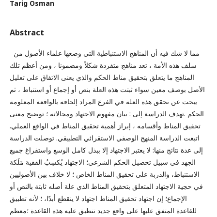
Tarig Osman
Abstract
مما لا شك فيه أن المناهج الاستنباطية التي وضعها علماء الأصول من
سلف هذه الأمة ، تعد مناهج متفردة شكلاً ومضمونا ، ومن أعظم تلك
المناهج ما يتعلق بتحقيق مناط الحكم والذي يعنى الاتفاق على تعليل
الأصل بوصف معين سواء ثبتت هذه العلة بنص أو إجماع أو استنباط ، ثم
يبحث عن تحقق هذه العلة في الفرع المراد إلحاقه بالواقعة المعلومة
الحكم .تهدف الدراسة إلى : بيان مفهوم الاجتهاد ومجالاته ؛ توضيح معنى
تحقيق المناط وأقسامه ، إبراز أهمية تحقيق المناط في الواقع العملي.
اتبعت الدراسة المنهج الوصفي الاستقرائي التطبيقي. توصلت الدراسة
إلى عدة نتائج منها: لا يعتبر الاجتهاد إلا ببذل كامل الوسع واستفراغ جميع
الجهد في سبيل تحصيل الحكم الشرعي؛ الاجتهاد يُكسِبُ الفقيهَ مَلَكة
الاستنباط، والدربة على تحقيق المناط الخاص ؛ لا خلاف بين الأصوليين
في حجية الاجتهاد المتعلق بتحقيق المناط الذي علة أصله ثابتة بالنص أو
الإجماع؛ إن اجتهاد تحقيق المناط اجتهاد لا ينقطع أبدًا، ؛ لأنه تطبيق
للقاعدة المتفق عليها على واقع جديد تنطبق عليه هذه القاعدة ؛معظم