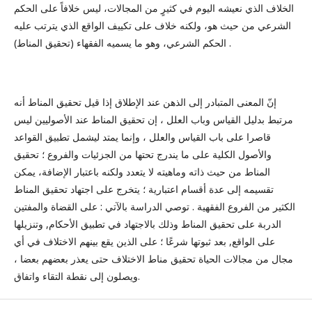
الخلاف الذي نعيشه اليوم في كثيرٍ من المجالات، ليس خلافاً على الحكم
الشرعي من حيث هو، ولكنه خلاف على تكييف الواقع الذي يترتب عليه
الحكم الشرعي، وهو ما يسميه الفقهاء (تحقيق المناط) .
إنّ المعنى المتبادر إلى الذهن عند الإطلاق إذا قيل تحقيق المناط أنه
مرتبط بدليل القياس وباب العلل ، إن تحقيق المناط عند الأصوليين ليس
قاصرا على باب القياس والعلل ، وإنما يمتد ليشمل تطبيق القواعد
والأصول الكلية على ما يندرج تحتها من الجزئيات والفروع ؛ تحقيق
المناط من حيث ذاته وماهيته لا يتعدد ولكنه باعتبار الإضافة، يمكن
تقسيمه إلى عدة أقسام اعتبارية ؛ يتخرج على اجتهاد تحقيق المناط
الكثير من الفروع الفقهية . توصي الدراسة بالآتي : على القضاة والمفتين
الدربة على تحقيق المناط وذلك بالاجتهاد في تطبيق الأحكام, وتنزيلها
على الواقع, بعد ثبوتها شرعًا ؛ على الذين يقع بينهم الاختلاف في أي
مجال من مجالات الحياة تحقيق مناط الاختلاف حتى يعذر بعضهم بعضا ،
ويصلون إلى نقطة التقاء واتفاق.