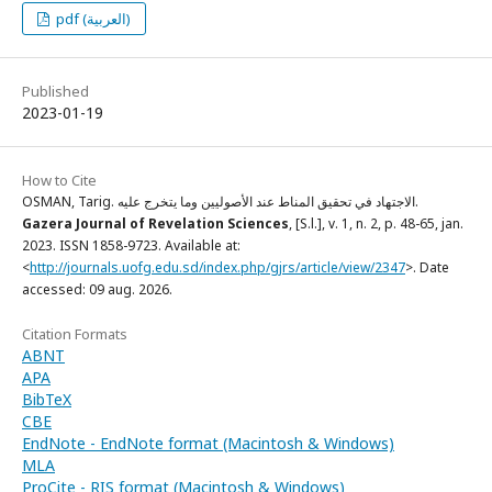
pdf (العربية)
Published
2023-01-19
How to Cite
OSMAN, Tarig. الاجتهاد في تحقيق المناط عند الأصوليين وما يتخرج عليه.
Gazera Journal of Revelation Sciences
, [S.l.], v. 1, n. 2, p. 48-65, jan.
2023. ISSN 1858-9723. Available at:
<
http://journals.uofg.edu.sd/index.php/gjrs/article/view/2347
>. Date
accessed: 09 aug. 2026.
Citation Formats
ABNT
APA
BibTeX
CBE
EndNote - EndNote format (Macintosh & Windows)
MLA
ProCite - RIS format (Macintosh & Windows)