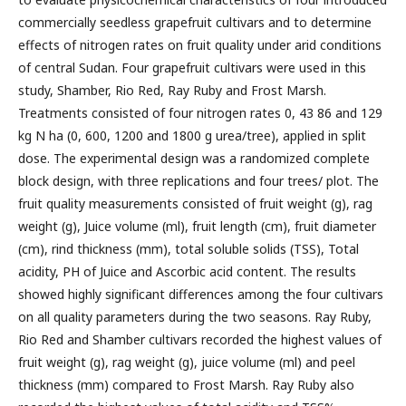
commercially seedless grapefruit cultivars and to determine
effects of nitrogen rates on fruit quality under arid conditions
of central Sudan. Four grapefruit cultivars were used in this
study, Shamber, Rio Red, Ray Ruby and Frost Marsh.
Treatments consisted of four nitrogen rates 0, 43 86 and 129
kg N ha (0, 600, 1200 and 1800 g urea/tree), applied in split
dose. The experimental design was a randomized complete
block design, with three replications and four trees/ plot. The
fruit quality measurements consisted of fruit weight (g), rag
weight (g), Juice volume (ml), fruit length (cm), fruit diameter
(cm), rind thickness (mm), total soluble solids (TSS), Total
acidity, PH of Juice and Ascorbic acid content. The results
showed highly significant differences among the four cultivars
on all quality parameters during the two seasons. Ray Ruby,
Rio Red and Shamber cultivars recorded the highest values of
fruit weight (g), rag weight (g), juice volume (ml) and peel
thickness (mm) compared to Frost Marsh. Ray Ruby also