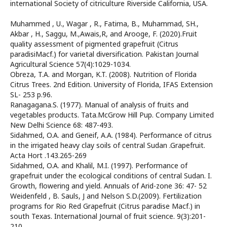
international Society of citriculture Riverside California, USA.
Muhammed , U., Wagar , R., Fatima, B., Muhammad, SH.,
Akbar , H., Saggu, M.,Awais,R, and Arooge, F. (2020).Fruit
quality assessment of pigmented grapefruit (Citrus
paradisiMacf.) for varietal diversification. Pakistan Journal
Agricultural Science 57(4):1029-1034.
Obreza, T.A. and Morgan, K.T. (2008). Nutrition of Florida
Citrus Trees. 2nd Edition. University of Florida, IFAS Extension
SL- 253 p.96.
Ranagagana.S. (1977). Manual of analysis of fruits and
vegetables products. Tata.McGrow Hill Pup. Company Limited
New Delhi Science 68: 487-493.
Sidahmed, O.A. and Geneif, A.A. (1984). Performance of citrus
in the irrigated heavy clay soils of central Sudan .Grapefruit.
Acta Hort .143.265-269
Sidahmed, O.A. and Khalil, M.I. (1997). Performance of
grapefruit under the ecological conditions of central Sudan. I.
Growth, flowering and yield. Annuals of Arid-zone 36: 47- 52
Weidenfeld , B. Sauls, J and Nelson S.D.(2009). Fertilization
programs for Rio Red Grapefruit (Citrus paradise Macf.) in
south Texas. International Journal of fruit science. 9(3):201-
210.