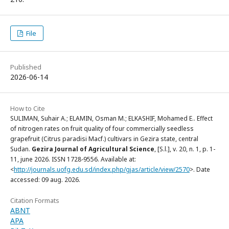
File
Published
2026-06-14
How to Cite
SULIMAN, Suhair A.; ELAMIN, Osman M.; ELKASHIF, Mohamed E.. Effect
of nitrogen rates on fruit quality of four commercially seedless
grapefruit (Citrus paradisi Macf.) cultivars in Gezira state, central
Sudan.
Gezira Journal of Agricultural Science
, [S.l.], v. 20, n. 1, p. 1-
11, june 2026. ISSN 1728-9556. Available at:
<
http://journals.uofg.edu.sd/index.php/gjas/article/view/2570
>. Date
accessed: 09 aug. 2026.
Citation Formats
ABNT
APA