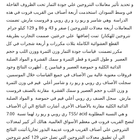
و تحديد تأثير معاملات النتروجين علي جودة الثمار تحت الظروف القاحلة
في وسط السودان. استخدمت أربعة أصناف من القريب فروت في هذه
الدراسة وهي شامبر و ريو رد و ري روبي و فروست مارش. تضمنت
المعاملات أربعة معدلات للنتروجين ) صفر و 43 و 86 و 129 كيلو جرام
نتروجين للهكتار) تمت إضافتها علي جرعتين. صممت التجارب بطريقة
القطع العشوائية الكاملة بثلاث مكررات و أربعة شجرات في كل
مكرر.تضمنت قياسات جودة الثمار وزن الثمرة ووزن اللب و حجم
العصير و طول الثمرة و قطر الثمرة و سمك القشرة و المواد الصلبة
الذائبة الكلية و حموضة العصير و فيتامين ج . أظهرت النتائج وجود
فروقات معنوية عالية بين الأصناف في جميع القياسات خلال الموسمين.
سجلت الأصناف ري روبي و ريو رد و شامبر أعلي قيم في وزن الثمرة
و وزن اللب و حجم العصير و سمك القشرة مقارنة بالصنف فروست
مارش. سجل الصنف ري روبي أعلي قيم في حموضة و المواد الصلبة
الذائبة الكلية مقارنة بالأصناف الأخرى. أشارت النتائج الي أن الأصناف
ري روبي و ريو رد لهما نسبة 7.00 TSS/ acid و هي النسبة المطلوبة
لنضج القريب فروت في معظم الأسواق العالمية. هنالك أثر كبير لمعدلات
النتروجين علي أصناف القريب فروت عديمة البذور تجاريا.أثبتت النتائج
الي أن تطبيق معدلات النتروجين التي تصل حتي 129 كجم نتروجين