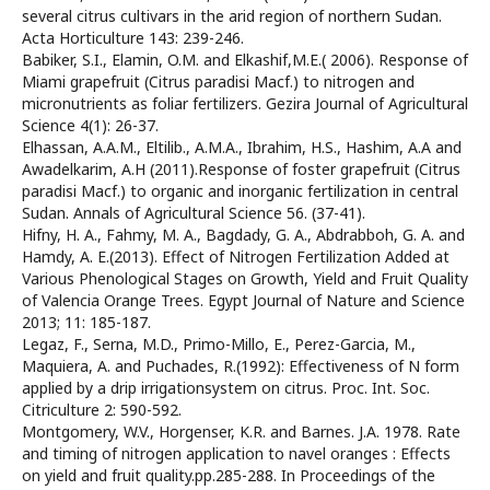
several citrus cultivars in the arid region of northern Sudan.
Acta Horticulture 143: 239-246.
Babiker, S.I., Elamin, O.M. and Elkashif,M.E.( 2006). Response of
Miami grapefruit (Citrus paradisi Macf.) to nitrogen and
micronutrients as foliar fertilizers. Gezira Journal of Agricultural
Science 4(1): 26-37.
Elhassan, A.A.M., Eltilib., A.M.A., Ibrahim, H.S., Hashim, A.A and
Awadelkarim, A.H (2011).Response of foster grapefruit (Citrus
paradisi Macf.) to organic and inorganic fertilization in central
Sudan. Annals of Agricultural Science 56. (37-41).
Hifny, H. A., Fahmy, M. A., Bagdady, G. A., Abdrabboh, G. A. and
Hamdy, A. E.(2013). Effect of Nitrogen Fertilization Added at
Various Phenological Stages on Growth, Yield and Fruit Quality
of Valencia Orange Trees. Egypt Journal of Nature and Science
2013; 11: 185-187.
Legaz, F., Serna, M.D., Primo-Millo, E., Perez-Garcia, M.,
Maquiera, A. and Puchades, R.(1992): Effectiveness of N form
applied by a drip irrigationsystem on citrus. Proc. Int. Soc.
Citriculture 2: 590-592.
Montgomery, W.V., Horgenser, K.R. and Barnes. J.A. 1978. Rate
and timing of nitrogen application to navel oranges : Effects
on yield and fruit quality.pp.285-288. In Proceedings of the