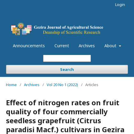
Login
Announcements
Current
Archives
About
Search
Home
/
Archives
/
Vol 20 No 1 (2022)
/
Articles
Effect of nitrogen rates on fruit
quality of four commercially
seedless grapefruit (Citrus
paradisi Macf.) cultivars in Gezira