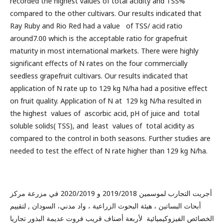
recorded the highest values of total acidity and TSS%
compared to the other cultivars. Our results indicated that
Ray Ruby and Rio Red had a value of TSS/ acid ratio
around7.00 which is the acceptable ratio for grapefruit
maturity in most international markets. There were highly
significant effects of N rates on the four commercially
seedless grapefruit cultivars. Our results indicated that
application of N rate up to 129 kg N/ha had a positive effect
on fruit quality. Application of N at 129 kg N/ha resulted in
the highest values of ascorbic acid, pH of juice and total
soluble solids( TSS), and least values of total acidity as
compared to the control in both seasons. Further studies are
needed to test the effect of N rate higher than 129 kg N/ha.
أجريت التجارب لموسمين 2019/2018 و 2020/2019 في مزرعة مركز
أبحاث البساتين ، هيئة البحوث الزراعية ، واد مدني، السودان , لتقييم
الخصائص الفيزوكيميائية لأربعة أصناف قريب فروت عديمة البذور تجاريا